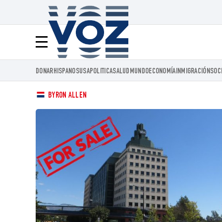
Voz.us
Menú
DONAR
HISPANOS
USA
POLITICA
SALUD
MUNDO
ECONOMÍA
INMIGRACIÓN
SOC
BYRON ALLEN