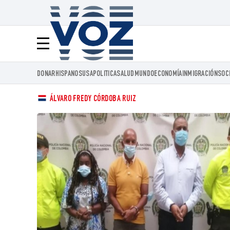
Voz.us
Menú
DONAR
HISPANOS
USA
POLITICA
SALUD
MUNDO
ECONOMÍA
INMIGRACIÓN
SOC
ÁLVARO FREDY CÓRDOBA RUIZ