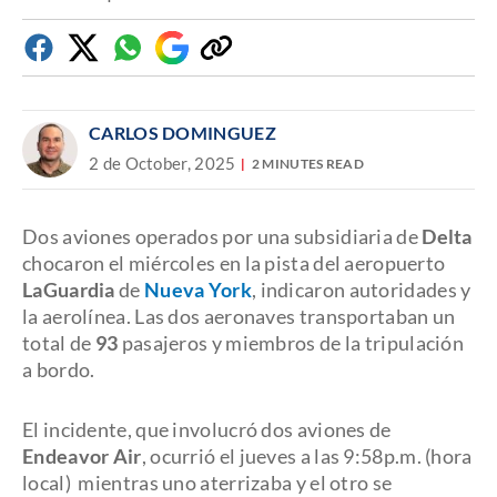
Facebook
Twitter
Whatsapp
Google
Copiar
Discover
enlace
CARLOS DOMINGUEZ
2 de October, 2025
2 MINUTES READ
Dos aviones operados por una subsidiaria de
Delta
chocaron el miércoles en la pista del aeropuerto
LaGuardia
de
Nueva York
, indicaron autoridades y
la aerolínea. Las dos aeronaves transportaban un
total de
93
pasajeros y miembros de la tripulación
a bordo.
El incidente, que involucró dos aviones de
Endeavor Air
, ocurrió el jueves a las 9:58p.m. (hora
local) mientras uno aterrizaba y el otro se