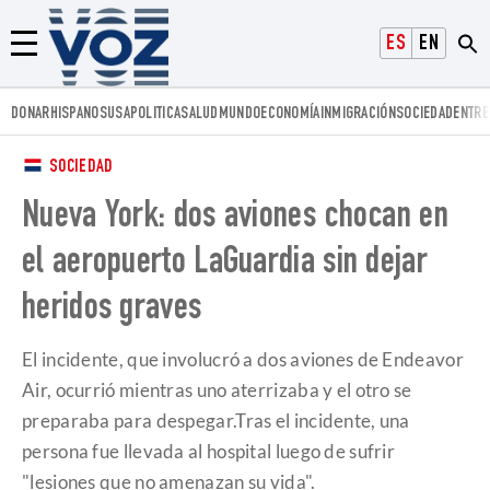
Voz.us
ESPAÑOL
ENGLISH
Menú
DONAR
HISPANOS
USA
POLITICA
SALUD
MUNDO
ECONOMÍA
INMIGRACIÓN
SOCIEDAD
ENTRE
SOCIEDAD
Nueva York: dos aviones chocan en
el aeropuerto LaGuardia sin dejar
heridos graves
El incidente, que involucró a dos aviones de Endeavor
Air, ocurrió mientras uno aterrizaba y el otro se
preparaba para despegar.Tras el incidente, una
persona fue llevada al hospital luego de sufrir
"lesiones que no amenazan su vida".