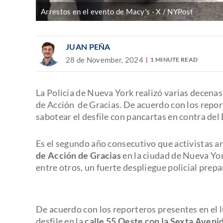
Arrestos en el evento de Macy's
X / NYPost
JUAN PEÑA
28 de November, 2024
1 MINUTE READ
La Policía de Nueva York realizó varias decenas
de Acción de Gracias. De acuerdo con los repor
sabotear el desfile con pancartas en contra del 
Es el segundo año consecutivo que activistas ant
de Acción de Gracias
en la ciudad de Nueva Yor
entre otros, un fuerte despliegue policial prep
De acuerdo con los reporteros presentes en el l
desfile en la
calle 55 Oeste con la Sexta Aveni