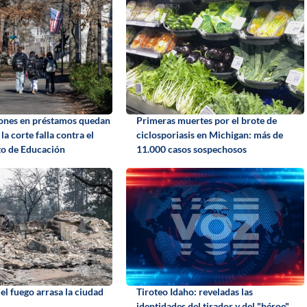
ones en préstamos quedan
Primeras muertes por el brote de
a corte falla contra el
ciclosporiasis en Michigan: más de
o de Educación
11.000 casos sospechosos
el fuego arrasa la ciudad
Tiroteo Idaho: reveladas las
identidades del tirador y del "héroe"