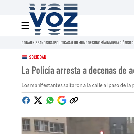
Voz.us
Menú
DONAR
HISPANOS
USA
POLITICA
SALUD
MUNDO
ECONOMÍA
INMIGRACIÓN
SOC
SOCIEDAD
La Policía arresta a decenas de ac
Los manifestantes saltaron a la calle al paso de l
Facebook
Twitter
Whatsapp
Google
Copiar
Discover
enlace