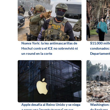
Nueva York: la ley antimascarillas de
$11.000 mill
Hochul contra el ICE no sobrevivió ni
condonados: l
un round en la corte
Departament
Apple desafía al Reino Unido y se niega
Washington: 
a crear una "puerta trasera" en sus
de Spokane