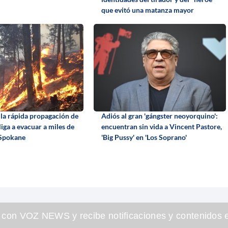
que evitó una matanza mayor
la rápida propagación de
Adiós al gran 'gángster neoyorquino':
liga a evacuar a miles de
encuentran sin vida a Vincent Pastore,
 Spokane
'Big Pussy' en 'Los Soprano'
 con VOZ NEWS y recibe notificaciones y contenidos e