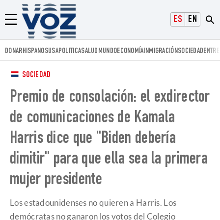
Voz.us
ESPAÑOL
ENGLISH
Menú
DONAR
HISPANOS
USA
POLITICA
SALUD
MUNDO
ECONOMÍA
INMIGRACIÓN
SOCIEDAD
ENTRE
SOCIEDAD
Premio de consolación: el exdirector
de comunicaciones de Kamala
Harris dice que "Biden debería
dimitir" para que ella sea la primera
mujer presidente
Los estadounidenses no quieren a Harris. Los
demócratas no ganaron los votos del Colegio