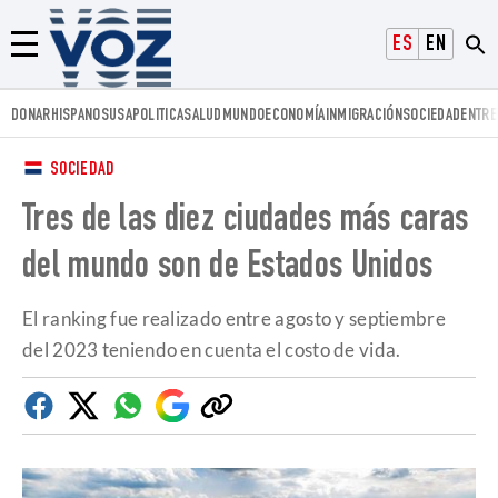
Voz.us
ESPAÑOL
ENGLISH
Menú
DONAR
HISPANOS
USA
POLITICA
SALUD
MUNDO
ECONOMÍA
INMIGRACIÓN
SOCIEDAD
ENTRE
SOCIEDAD
Tres de las diez ciudades más caras
del mundo son de Estados Unidos
El ranking fue realizado entre agosto y septiembre
del 2023 teniendo en cuenta el costo de vida.
Facebook
Twitter
Whatsapp
Google
Copiar
Discover
enlace