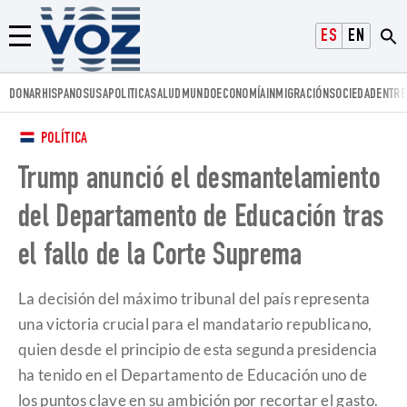
Voz.us
ESPAÑOL
ENGLISH
Menú
DONAR
HISPANOS
USA
POLITICA
SALUD
MUNDO
ECONOMÍA
INMIGRACIÓN
SOCIEDAD
ENTRE
POLÍTICA
Trump anunció el desmantelamiento
del Departamento de Educación tras
el fallo de la Corte Suprema
La decisión del máximo tribunal del país representa
una victoria crucial para el mandatario republicano,
quien desde el principio de esta segunda presidencia
ha tenido en el Departamento de Educación uno de
los puntos clave en su ambición por recortar el gasto.