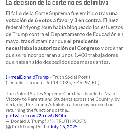
La decisión de la corte no es definitiva
El fallo de la Corte Suprema fue emitido tras
una
votación de 6 votos a favor y 3 en contra
. El juez
federal Myong Joun había bloqueado los esfuerzos
de Trump contra el Departamento de Educación en
mayo, tras dictaminar que
el presidente
necesitaba la autorización del Congreso
y ordenar
que se reincorporaran a unos 1.400 trabajadores
que habían sido despedidos dos meses antes.
(
@realDonaldTrump
- Truth Social Post )
( Donald J. Trump - Jul 14, 2025, 7:46 PM ET )
The United States Supreme Court has handed a Major
Victory to Parents and Students across the Country, by
declaring the Trump Administration may proceed on
returning the functions of the…
pic.twitter.com/2trqwUNOhd
— Donald J. Trump 🇺🇸 TRUTH POSTS
(@TruthTrumpPosts)
July 15, 2025