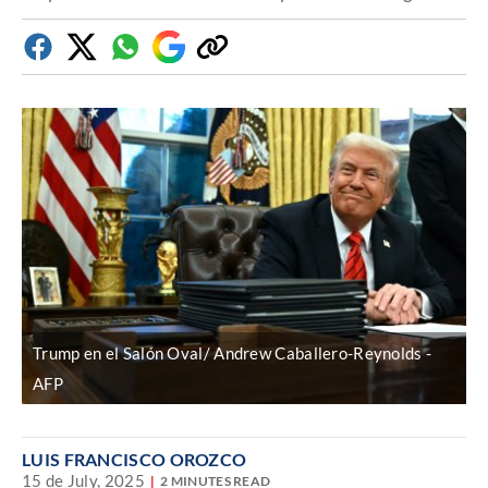
Facebook
Twitter
Whatsapp
Google
Copiar
Discover
enlace
Trump en el Salón Oval/ Andrew Caballero-Reynolds
AFP
LUIS FRANCISCO OROZCO
15 de July, 2025
2 MINUTES READ