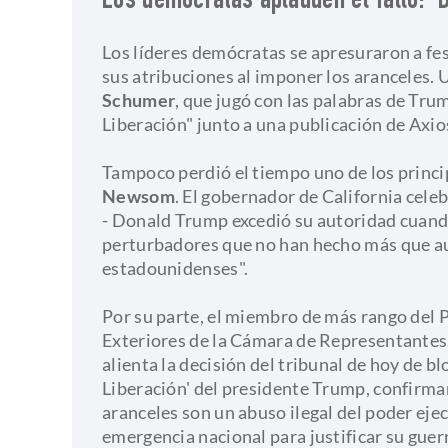
Los demócratas aplauden el fallo: "D
Los líderes demócratas se apresuraron a fes
sus atribuciones al imponer los aranceles.
Schumer
, que jugó con las palabras de Tru
Liberación" junto a una publicación de Axio
​Tampoco perdió el tiempo uno de los princi
Newsom
. El gobernador de California cele
- Donald Trump excedió su autoridad cuando
perturbadores que no han hecho más que au
estadounidenses".
​Por su parte, el miembro de más rango del
Exteriores de la Cámara de Representantes
alienta la decisión del tribunal de hoy de b
Liberación' del presidente Trump, confirm
aranceles son un abuso ilegal del poder eje
emergencia nacional para justificar su guerr