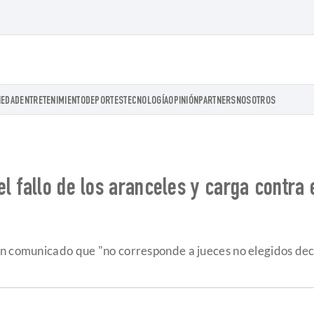
IEDAD
ENTRETENIMIENTO
DEPORTES
TECNOLOGÍA
OPINIÓN
PARTNERS
NOSOTROS
 fallo de los aranceles y carga contra el
 un comunicado que "no corresponde a jueces no elegidos 