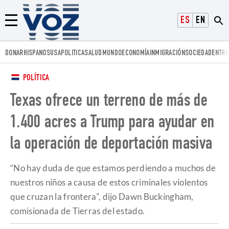
Voz.us
ESPAÑOL
ENGLISH
Menú
DONAR
HISPANOS
USA
POLITICA
SALUD
MUNDO
ECONOMÍA
INMIGRACIÓN
SOCIEDAD
ENTRE
POLÍTICA
Texas ofrece un terreno de más de
1.400 acres a Trump para ayudar en
la operación de deportación masiva
“No hay duda de que estamos perdiendo a muchos de
nuestros niños a causa de estos criminales violentos
que cruzan la frontera", dijo Dawn Buckingham,
comisionada de Tierras del estado.