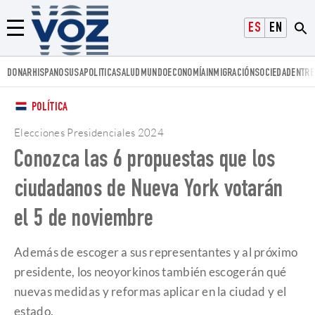
Voz.us
ESPAÑOL
ENGLISH
Menú
DONAR
HISPANOS
USA
POLITICA
SALUD
MUNDO
ECONOMÍA
INMIGRACIÓN
SOCIEDAD
ENTRE
POLÍTICA
Elecciones Presidenciales 2024
Conozca las 6 propuestas que los
ciudadanos de Nueva York votarán
el 5 de noviembre
Además de escoger a sus representantes y al próximo
presidente, los neoyorkinos también escogerán qué
nuevas medidas y reformas aplicar en la ciudad y el
estado.