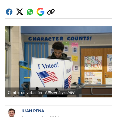
Facebook
Twitter
Whatsapp
Google
Copiar
Discover
enlace
Centro de votación
A
llison Joyce/AFP
JUAN PEÑA