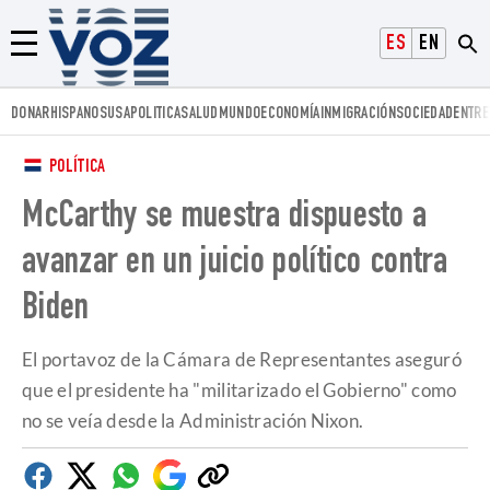
Voz.us
ESPAÑOL
ENGLISH
Menú
DONAR
HISPANOS
USA
POLITICA
SALUD
MUNDO
ECONOMÍA
INMIGRACIÓN
SOCIEDAD
ENTRE
POLÍTICA
McCarthy se muestra dispuesto a
avanzar en un juicio político contra
Biden
El portavoz de la Cámara de Representantes aseguró
que el presidente ha "militarizado el Gobierno" como
no se veía desde la Administración Nixon.
Facebook
Twitter
Whatsapp
Google
Copiar