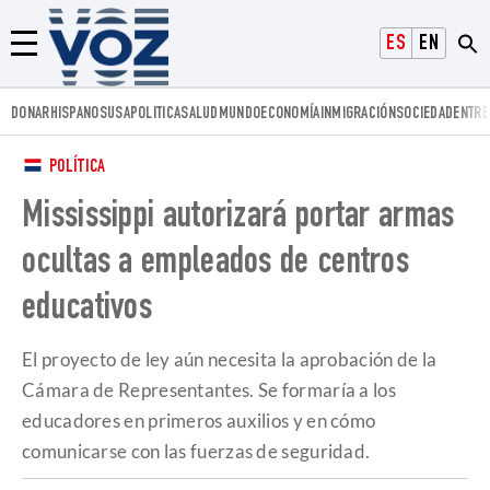
Voz.us
ESPAÑOL
ENGLISH
Menú
DONAR
HISPANOS
USA
POLITICA
SALUD
MUNDO
ECONOMÍA
INMIGRACIÓN
SOCIEDAD
ENTRE
POLÍTICA
Mississippi autorizará portar armas
ocultas a empleados de centros
educativos
El proyecto de ley aún necesita la aprobación de la
Cámara de Representantes. Se formaría a los
educadores en primeros auxilios y en cómo
comunicarse con las fuerzas de seguridad.