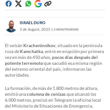
Facebook
Twitter
Whatsapp
Google
Copiar
Discover
enlace
ISRAEL DURO
3 de August, 2025
2 MINUTES READ
El volcán
Kracheninnikov
, situado en la península
rusa de
Kamchatka
, entró en erupción por primera
vez en más de 450 años,
pocos días después del
potente terremoto
que sacudió esa misma región
del extremo oriental del país, informaron las
autoridades.
La formación, de más de 1.800 metros de altura,
emitió una
columna de cenizas
que alcanzó los
6.000 metros, precisó en Telegram la oficina local
del Ministerio de Situaciones de Emergencia.