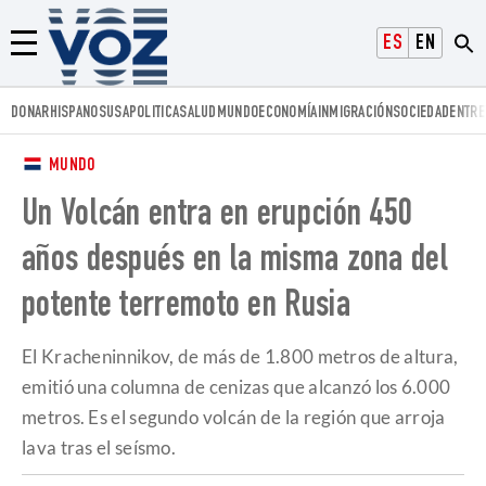
Voz.us
ESPAÑOL
ENGLISH
Menú
DONAR
HISPANOS
USA
POLITICA
SALUD
MUNDO
ECONOMÍA
INMIGRACIÓN
SOCIEDAD
ENTRE
MUNDO
Un Volcán entra en erupción 450
años después en la misma zona del
potente terremoto en Rusia
El Kracheninnikov, de más de 1.800 metros de altura,
emitió una columna de cenizas que alcanzó los 6.000
metros. Es el segundo volcán de la región que arroja
lava tras el seísmo.