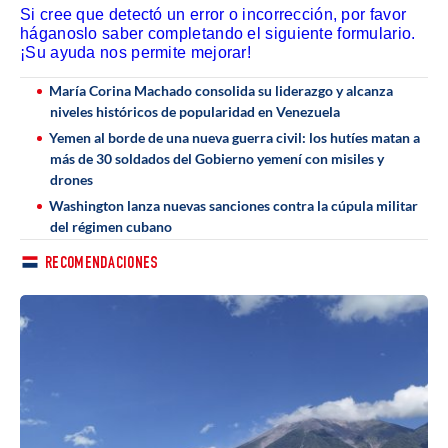
Si cree que detectó un error o incorrección, por favor
háganoslo saber completando el siguiente formulario.
¡Su ayuda nos permite mejorar!
María Corina Machado consolida su liderazgo y alcanza
niveles históricos de popularidad en Venezuela
Yemen al borde de una nueva guerra civil: los hutíes matan a
más de 30 soldados del Gobierno yemení con misiles y
drones
Washington lanza nuevas sanciones contra la cúpula militar
del régimen cubano
RECOMENDACIONES