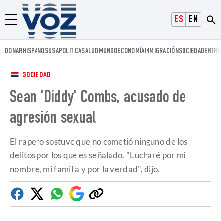
Voz.us
ESPAÑOL
ENGLISH
Menú
DONAR
HISPANOS
USA
POLITICA
SALUD
MUNDO
ECONOMÍA
INMIGRACIÓN
SOCIEDAD
ENTRE
SOCIEDAD
Sean 'Diddy' Combs, acusado de
agresión sexual
El rapero sostuvo que no cometió ninguno de los
delitos por los que es señalado. "Lucharé por mi
nombre, mi familia y por la verdad", dijo.
Facebook
Twitter
Whatsapp
Google
Copiar
Discover
enlace