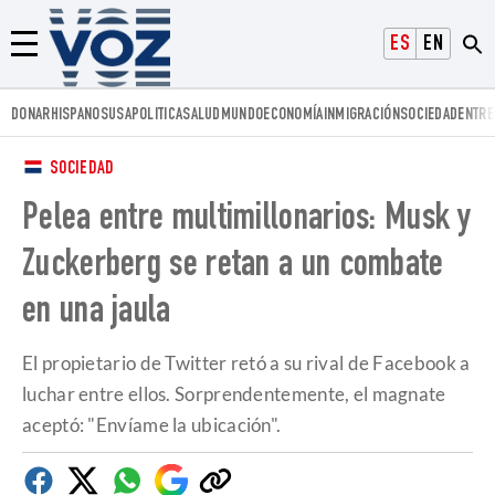
Voz.us
ESPAÑOL
ENGLISH
Menú
DONAR
HISPANOS
USA
POLITICA
SALUD
MUNDO
ECONOMÍA
INMIGRACIÓN
SOCIEDAD
ENTRE
SOCIEDAD
Pelea entre multimillonarios: Musk y
Zuckerberg se retan a un combate
en una jaula
El propietario de Twitter retó a su rival de Facebook a
luchar entre ellos. Sorprendentemente, el magnate
aceptó: "Envíame la ubicación".
Facebook
Twitter
Whatsapp
Google
Copiar