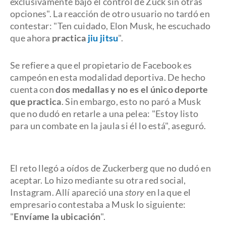
exclusivamente bajo el control de Zuck sin otras
opciones". La reacción de otro usuario no tardó en
contestar: "Ten cuidado, Elon Musk, he escuchado
que ahora
practica
jiu jitsu
".
Se refiere a que el propietario de Facebook es
campeón en esta modalidad deportiva. De hecho
cuenta con
dos medallas y no es el único deporte
que practica
. Sin embargo, esto no paró a Musk
que no dudó en retarle a una pelea: "Estoy listo
para un combate en la jaula si él lo está", aseguró.
El reto llegó a oídos de Zuckerberg que no dudó en
aceptar. Lo hizo mediante su otra red social,
Instagram. Allí apareció una
story
en la que el
empresario contestaba a Musk lo siguiente:
"
Envíame la ubicación
".