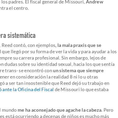
los padres. El fiscal general de Missouri,
Andrew
tra el centro.
era sistemática
, Reed contó, con ejemplos
, la mala praxis que se
l que llegó por su forma de ver la vida y para ayudar a los
empre su carrera profesional. Sin embargo, lejos de
n dudas sobre su identidad sexual, hacia los que sentía
re trans- se encontró con
un sistema que siempre
tener en consideración la realidad 8 ni lo u otras
egó a ser tan insostenible que Reed dejó su trabajo en
 ante la Oficina del Fiscal
de Missouri lo que estaba
 el mundo
me ha aconsejado que agache la cabeza
. Pero
les está ocurriendo a decenas de niños es mucho más