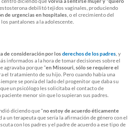
l centro diciendo que
volvía a sentirse mujer
y "quiero
 testosterona debilitó tejidos vaginales, produciendo
n de urgencias en hospitales
, o el crecimiento del
 los pantalones a la adolescente.
ta de consideración por los
derechos de los padres
, y
ás informados a la hora de tomar decisiones sobre el
se agravaba porque "
en Missouri, sólo se requiere el
a el tratamiento de su hijo. Pero cuando había una
 siempre se ponía del lado del progenitor que daba su
que un psicólogo les solicitaba el contacto de
n paciente menor sin que lo supieran sus padres.
ndió diciendo que "
no estoy de acuerdo éticamente
 a un terapeuta que sería la afirmación de género con el
scuta con los padres y el padre de acuerdo a ese tipo de