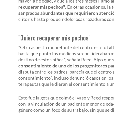
mayoría de edad, y que a los tres meses llamó a
recuperar mis pechos"
. En otras ocasiones, la
sangrados abundantes que requirieron atenció
clítoris hasta producir dolorosas rozaduras con
"Quiero recuperar mis pechos"
"Otro aspecto inquietante del centro era su
fal
hasta qué punto los médicos se consideraban m
destino de estos niños", señala Reed. Algo que 
consentimiento de uno de los progenitores
par
disputa entre los padres, parecía que el centro
consentimiento". Incluso denunció casos en los 
terapeutas que le dieran el consentimiento a u
Esto fue la gota que colmó el vaso y Reed respo
con la vinculación de un paciente menor de edad
género como un foco de su trabajo, sin que se di