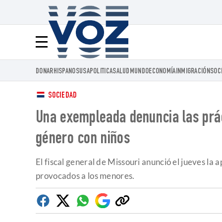
Voz.us
Menú
DONAR
HISPANOS
USA
POLITICA
SALUD
MUNDO
ECONOMÍA
INMIGRACIÓN
SOC
SOCIEDAD
Una exempleada denuncia las prác
género con niños
El fiscal general de Missouri anunció el jueves la 
provocados a los menores.
Facebook
Twitter
Whatsapp
Google
Copiar
Discover
enlace