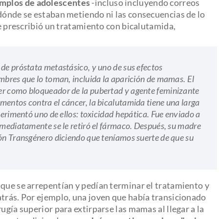
emplos de adolescentes
-incluso incluyendo correos
 dónde se estaban metiendo ni las consecuencias de lo
le prescribió un tratamiento con bicalutamida,
 de próstata metastásico, y uno de sus efectos
mbres que lo toman, incluida la aparición de mamas. El
er como bloqueador de la pubertad y agente feminizante
mentos contra el cáncer, la bicalutamida tiene una larga
perimentó uno de ellos: toxicidad hepática. Fue enviado a
nmediatamente se le retiró el fármaco. Después, su madre
ión Transgénero diciendo que teníamos suerte de que su
 que se arrepentían y pedían terminar el tratamiento y
atrás. Por ejemplo, una joven que había transicionado
ugía superior para extirparse las mamas al llegar a la