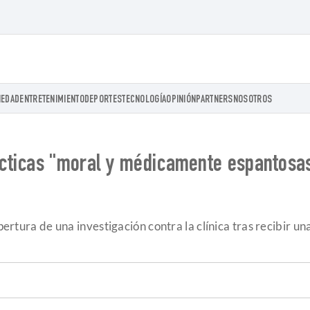
IEDAD
ENTRETENIMIENTO
DEPORTES
TECNOLOGÍA
OPINIÓN
PARTNERS
NOSOTROS
ticas "moral y médicamente espantosas"
apertura de una investigación contra la clínica tras recibir 