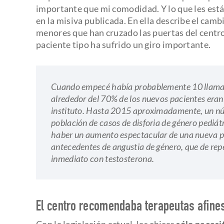
importante que mi comodidad. Y lo que les est
en la misiva publicada. En ella describe el camb
menores que han cruzado las puertas del centr
paciente tipo ha sufrido un giro importante.
Cuando empecé había probablemente 10 llamada
alrededor del 70% de los nuevos pacientes eran
instituto. Hasta 2015 aproximadamente, un núm
población de casos de disforia de género pediá
haber un aumento espectacular de una nueva po
antecedentes de angustia de género, que de rep
inmediato con testosterona.
El centro recomendaba terapeutas afine
Con la legislación actual, las chicas
sólo necesi