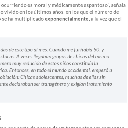
á ocurriendo es moral y médicamente espantoso", señala
io vivido en los últimos años, en los que el número de
o se ha multiplicado
exponencialmente,
a la vez que el
s de este tipo al mes. Cuando me fui había 50, y
 chicas. A veces llegaban grupos de chicas del mismo
ero muy reducido de estos niños constituía la
trica. Entonces, en todo el mundo occidental, empezó a
blación: Chicas adolescentes, muchas de ellas sin
ente declaraban ser transgénero y exigían tratamiento
s
tan una carta de apoyo de un terapeuta
para comenzar