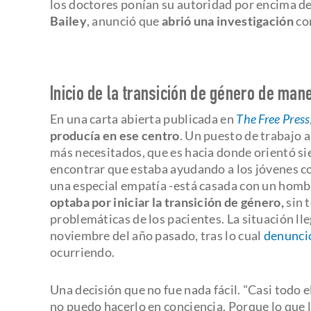
los doctores ponían su autoridad por encima de 
Bailey
, anunció que
abrió una investigación
con
Inicio de la transición de género de man
En una carta abierta publicada en
The Free Press
producía en ese centro
. Un puesto de trabajo a
más necesitados, que es hacia donde orientó si
encontrar que estaba ayudando a los jóvenes co
una especial empatía -está casada con un homb
optaba por iniciar la transición de género,
sin 
problemáticas de los pacientes. La situación ll
noviembre del año pasado, tras lo cual
denunció
ocurriendo.
Una decisión que no fue nada fácil. "Casi todo
no puedo hacerlo en conciencia. Porque lo que 