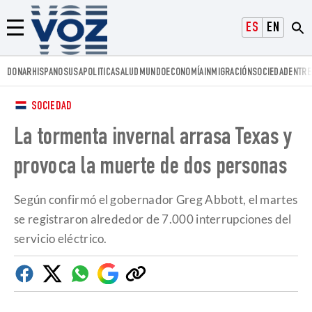
Voz.us
ESPAÑOL
ENGLISH
Menú
DONAR
HISPANOS
USA
POLITICA
SALUD
MUNDO
ECONOMÍA
INMIGRACIÓN
SOCIEDAD
ENTRE
SOCIEDAD
La tormenta invernal arrasa Texas y
provoca la muerte de dos personas
Según confirmó el gobernador Greg Abbott, el martes
se registraron alrededor de 7.000 interrupciones del
servicio eléctrico.
Facebook
Twitter
Whatsapp
Google
Copiar
Discover
enlace