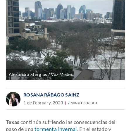
Alexandra Stergios / Voz Media.
ROSANA RÁBAGO SAINZ
1 de February, 2023
2 MINUTES READ
Texas
continúa sufriendo las consecuencias del
paso de una
tormenta invernal
. En el estado y