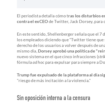
El periodista detalla cómo t
ras los disturbios 
contra el exCEO
de Twitter, Jack Dorsey, para 
En este sentido, Shellenberger señala que el 7 
los empleados diciendo que "Twitter tiene que s
derecho de los usuarios a volver después de u
mismo día,
Dorsey aprobó una política de "rein
nuevo sistema en el que cinco infracciones (
stri
fórmula
ad hoc
para expulsar para siempre a D
Trump fue expulsado de la plataforma al día si
"riesgo de más incitación a la violencia."
Sin oposición interna a la censura