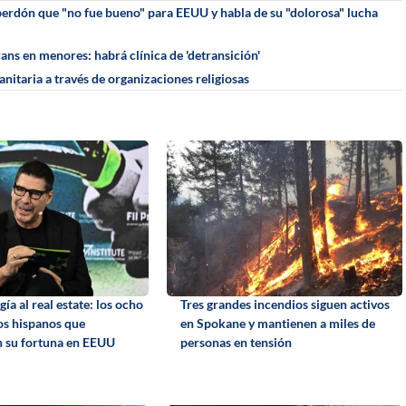
 perdón que "no fue bueno" para EEUU y habla de su "dolorosa" lucha
ans en menores: habrá clínica de 'detransición'
itaria a través de organizaciones religiosas
gía al real estate: los ocho
Tres grandes incendios siguen activos
os hispanos que
en Spokane y mantienen a miles de
 su fortuna en EEUU
personas en tensión