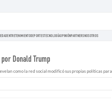
IEDAD
ENTRETENIMIENTO
DEPORTES
TECNOLOGÍA
OPINIÓN
PARTNERS
NOSOTROS
ón por Donald Trump
velan como la red social modificó sus propias políticas para