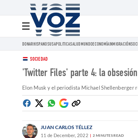
Voz.us
Menú
DONAR
HISPANOS
USA
POLITICA
SALUD
MUNDO
ECONOMÍA
INMIGRACIÓN
SOC
SOCIEDAD
'Twitter Files' parte 4: la obsesi
Elon Musk y el periodista Michael Shellenberger re
Facebook
Twitter
Whatsapp
Google
Copiar
Discover
enlace
JUAN CARLOS TÉLLEZ
11 de December, 2022
2 MINUTES READ