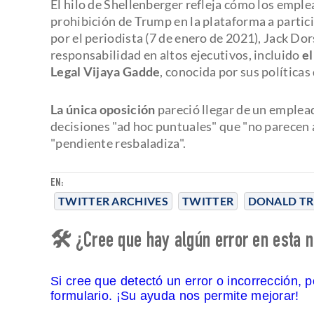
El hilo de Shellenberger refleja cómo los empl
prohibición de Trump en la plataforma a partic
por el periodista (7 de enero de 2021), Jack Do
responsabilidad en altos ejecutivos, incluido
el
Legal Vijaya Gadde
, conocida por sus políticas
La única oposición
pareció llegar de un emplea
decisiones "ad hoc puntuales" que "no parecen a
"pendiente resbaladiza".
EN:
TWITTER ARCHIVES
TWITTER
DONALD T
🛠 ¿Cree que hay algún error en esta n
Si cree que detectó un error o incorrección, 
formulario. ¡Su ayuda nos permite mejorar!