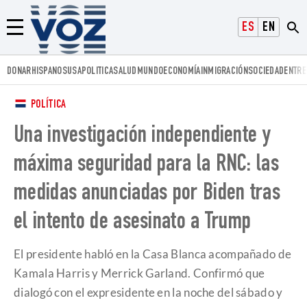
Voz.us
ESPAÑOL
ENGLISH
Menú
DONAR
HISPANOS
USA
POLITICA
SALUD
MUNDO
ECONOMÍA
INMIGRACIÓN
SOCIEDAD
ENTRE
POLÍTICA
Una investigación independiente y
máxima seguridad para la RNC: las
medidas anunciadas por Biden tras
el intento de asesinato a Trump
El presidente habló en la Casa Blanca acompañado de
Kamala Harris y Merrick Garland. Confirmó que
dialogó con el expresidente en la noche del sábado y