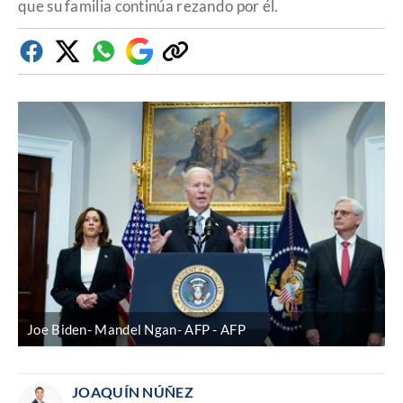
que su familia continúa rezando por él.
Facebook
Twitter
Whatsapp
Google
Copiar
Discover
enlace
Joe Biden- Mandel Ngan- AFP
AFP
JOAQUÍN NÚÑEZ