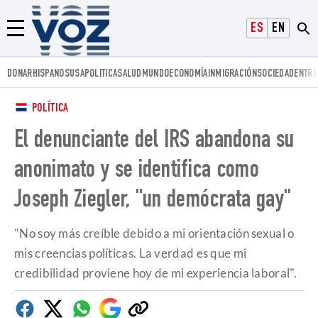
Voz.us
ESPAÑOL
ENGLISH
Menú
DONAR
HISPANOS
USA
POLITICA
SALUD
MUNDO
ECONOMÍA
INMIGRACIÓN
SOCIEDAD
ENTRE
POLÍTICA
El denunciante del IRS abandona su
anonimato y se identifica como
Joseph Ziegler, "un demócrata gay"
"No soy más creíble debido a mi orientación sexual o
mis creencias políticas. La verdad es que mi
credibilidad proviene hoy de mi experiencia laboral".
Facebook
Twitter
Whatsapp
Google
Copiar