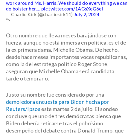
work around Ms. Harris. We should do everything we can
do bolster her,…
pic.twitter.com/1AGsXeG6ei
— Charlie Kirk (@charliekirk11)
July 2, 2024
">
Otro nombre que lleva meses barajándose con
fuerza, aunque no está inmersa en política, es el de
la ex primera dama, Michelle Obama. De hecho,
desde hace meses importantes voces republicanas,
como la del estratega político Roger Stone,
aseguran que Michelle Obama será candidata
tarde o temprano.
Justo su nombre fue considerado por una
demoledora encuesta para Biden hecha por
Reuters/Ipsos
este martes 2 de julio. El sondeo
concluye que uno de tres demócratas piensa que
Biden debería retirarse tras el pobrísimo
desempeño del debate contra Donald Trump, que