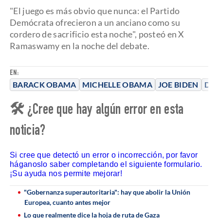
"El juego es más obvio que nunca: el Partido
Demócrata ofrecieron a un anciano como su
cordero de sacrificio esta noche", posteó en X
Ramaswamy en la noche del debate.
EN:
BARACK OBAMA
MICHELLE OBAMA
JOE BIDEN
DO
🛠 ¿Cree que hay algún error en esta
noticia?
Si cree que detectó un error o incorrección, por favor
háganoslo saber completando el siguiente formulario.
¡Su ayuda nos permite mejorar!
"Gobernanza superautoritaria": hay que abolir la Unión
Europea, cuanto antes mejor
Lo que realmente dice la hoja de ruta de Gaza