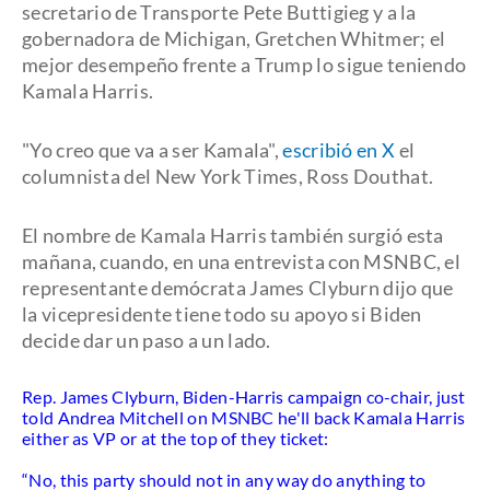
secretario de Transporte Pete Buttigieg y a la
gobernadora de Michigan, Gretchen Whitmer; el
mejor desempeño frente a Trump lo sigue teniendo
Kamala Harris.
"Yo creo que va a ser Kamala",
escribió en X
el
columnista del New York Times, Ross Douthat.
El nombre de Kamala Harris también surgió esta
mañana, cuando, en una entrevista con MSNBC, el
representante demócrata James Clyburn dijo que
la vicepresidente tiene todo su apoyo si Biden
decide dar un paso a un lado.
Rep. James Clyburn, Biden-Harris campaign co-chair, just
told Andrea Mitchell on MSNBC he'll back Kamala Harris
either as VP or at the top of they ticket:
“No, this party should not in any way do anything to