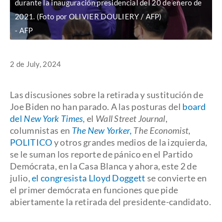
durante la inauguración presidencial del 20 de enero de
2021. (Foto por OLIVIER DOULIERY / AFP)
AFP
2 de July, 2024
Las discusiones sobre la retirada y sustitución de
Joe Biden no han parado. A las posturas del
board
del
New York Times
, el
Wall Street Journal
,
columnistas en
The New Yorker,
The Economist
,
POLITICO
y otros grandes medios de la izquierda,
se le suman los reporte de pánico en el Partido
Demócrata, en la Casa Blanca y ahora, este 2 de
julio,
el congresista Lloyd Doggett
se convierte en
el primer demócrata en funciones que pide
abiertamente la retirada del presidente-candidato.