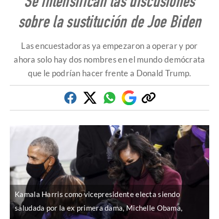
Se intensifican las discusiones
sobre la sustitución de Joe Biden
Las encuestadoras ya empezaron a operar y por
ahora solo hay dos nombres en el mundo demócrata
que le podrían hacer frente a Donald Trump.
Facebook
Twitter
Whatsapp
Google
Copiar
Discover
enlace
Kamala Harris como vicepresidente electa siendo
saludada por la ex primera dama, Michelle Obama,