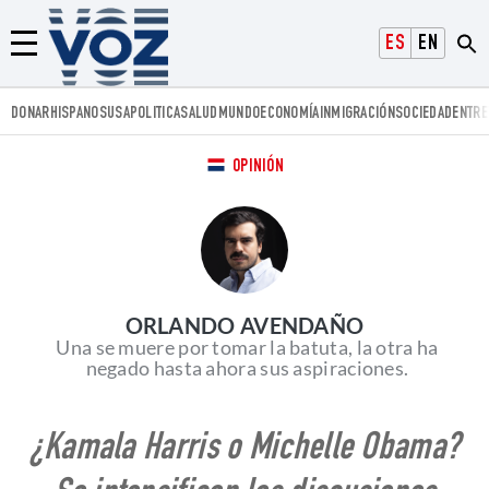
Voz.us
ESPAÑOL
ENGLISH
Menú
DONAR
HISPANOS
USA
POLITICA
SALUD
MUNDO
ECONOMÍA
INMIGRACIÓN
SOCIEDAD
ENTRE
OPINIÓN
ORLANDO AVENDAÑO
Una se muere por tomar la batuta, la otra ha
negado hasta ahora sus aspiraciones.
¿Kamala Harris o Michelle Obama?