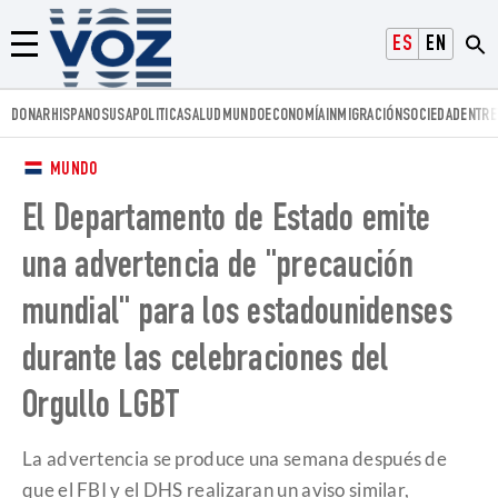
Voz.us
ESPAÑOL
ENGLISH
Menú
DONAR
HISPANOS
USA
POLITICA
SALUD
MUNDO
ECONOMÍA
INMIGRACIÓN
SOCIEDAD
ENTRE
MUNDO
El Departamento de Estado emite
una advertencia de "precaución
mundial" para los estadounidenses
durante las celebraciones del
Orgullo LGBT
La advertencia se produce una semana después de
que el FBI y el DHS realizaran un aviso similar,