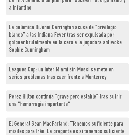
La FIFA denuncia un plan para "socavar" al organismo y
a Infantino
La polémica DiJonai Carrington acusa de "privilegio
blanco" a las Indiana Fever tras ser expulsada por
golpear brutalmente en la cara a la jugadora antiwoke
Sophie Cunningham
Leagues Cup: un Inter Miami sin Messi se mete en
serios problemas tras caer frente a Monterrey
Perez Hilton continúa "grave pero estable" tras sufrir
una "hemorragia importante"
El General Sean MacFarland: "Tenemos suficiente para
misiles para Irán. La pregunta es si tenemos suficiente