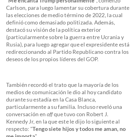
"
Me encanta Trump personalmente
", comenzó
Carlson, para luego lamentar su cobertura durante
las elecciones de medio término de 2022, la cual
definió como demasiado politizada. Además,
destacó su visión de la política exterior
(particularmente sobre la guerra entre Ucrania y
Rusia), para luego agregar que el expresidente está
redireccionando al Partido Republicano contra los
deseos de los propios líderes del GOP.
También recordó el trato que la mayoría de los
medios de comunicación le dio al hoy candidato
durante su estadía en la Casa Blanca,
particularmente a su familia. Incluso reveló una
conversación en
off
que tuvo con Robert J.
Kennedy Jr, en la que este le dijo lo siguiente al
respecto: "
Tengo siete hijos y todos me aman, no
me importa
".