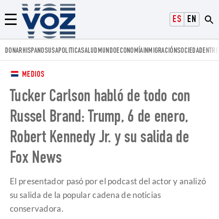
Voz.us
ESPAÑOL
ENGLISH
Menú
DONAR
HISPANOS
USA
POLITICA
SALUD
MUNDO
ECONOMÍA
INMIGRACIÓN
SOCIEDAD
ENTRE
MEDIOS
Tucker Carlson habló de todo con
Russel Brand: Trump, 6 de enero,
Robert Kennedy Jr. y su salida de
Fox News
El presentador pasó por el podcast del actor y analizó
su salida de la popular cadena de noticias
conservadora.