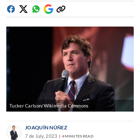
Facebook
Twitter
Whatsapp
Google
Copiar
Discover
enlace
Tucker Carlson/Wikimedia Commons
JOAQUÍN NÚÑEZ
7 de July, 2023
4 MINUTES READ