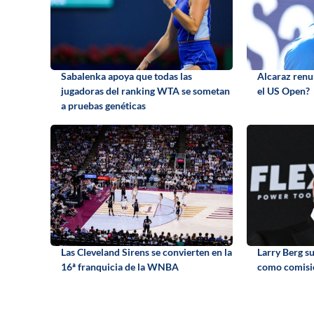
Sabalenka apoya que todas las
Alcaraz renun
jugadoras del ranking WTA se sometan
el US Open?
a pruebas genéticas
Las Cleveland Sirens se convierten en la
Larry Berg s
16ª franquicia de la WNBA
como comisi