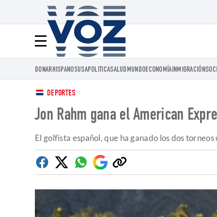
Voz.us
Menú
DONAR
HISPANOS
USA
POLITICA
SALUD
MUNDO
ECONOMÍA
INMIGRACIÓN
SOC
DEPORTES
Jon Rahm gana el American Expres
El golfista español, que ha ganado los dos torneos 
Facebook
Twitter
Whatsapp
Google
Copiar
Discover
enlace