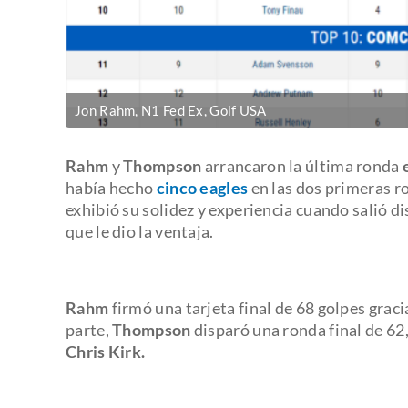
Jon Rahm, N1 Fed Ex, Golf USA
Rahm
y
Thompson
arrancaron la última ronda
había hecho
cinco eagles
en las dos primeras r
exhibió su solidez y experiencia cuando salió d
que le dio la ventaja.
Rahm
firmó una tarjeta final de 68 golpes gracias
parte,
Thompson
disparó una ronda final de 62,
Chris Kirk.