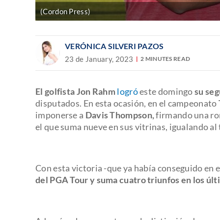
(Cordon Press)
VERÓNICA SILVERI PAZOS
23 de January, 2023
2 MINUTES READ
El golfista Jon Rahm
logró
este domingo
su seg
disputados. En esta ocasión, en el campeonato
imponerse a
Davis Thompson,
firmando una ron
el que suma nueve en sus vitrinas, igualando a
Con esta victoria -que ya había conseguido en el
del PGA Tour y suma cuatro triunfos en los últ