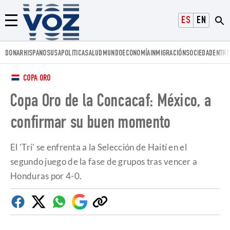
Voz.us
ESPAÑOL
ENGLISH
Menú
DONAR
HISPANOS
USA
POLITICA
SALUD
MUNDO
ECONOMÍA
INMIGRACIÓN
SOCIEDAD
ENTRE
COPA ORO
Copa Oro de la Concacaf: México, a
confirmar su buen momento
El 'Tri' se enfrenta a la Selección de Haití en el
segundo juego de la fase de grupos tras vencer a
Honduras por 4-0.
Facebook
Twitter
Whatsapp
Google
Copiar
Discover
enlace