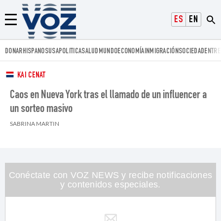
Voz.us
ESPAÑOL
ENGLISH
Menú
DONAR
HISPANOS
USA
POLITICA
SALUD
MUNDO
ECONOMÍA
INMIGRACIÓN
SOCIEDAD
ENTRE
KAI CENAT
Caos en Nueva York tras el llamado de un influencer a
un sorteo masivo
SABRINA MARTIN
Conéctate con VOZ NEWS y recibe notificaciones
y contenidos especiales.