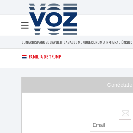
Voz.us
Menú
DONAR
HISPANOS
USA
POLITICA
SALUD
MUNDO
ECONOMÍA
INMIGRACIÓN
SOC
FAMILIA DE TRUMP
Conéctate