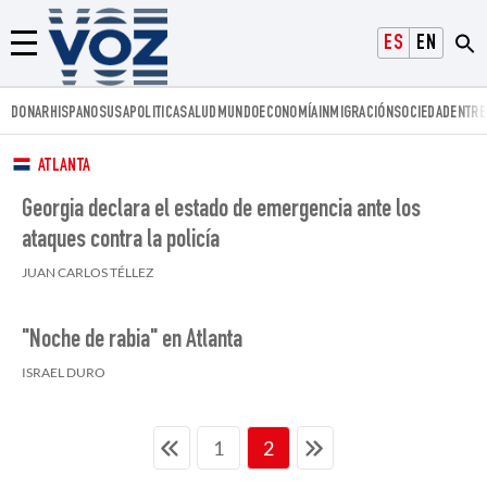
Voz.us
ESPAÑOL
ENGLISH
Menú
DONAR
HISPANOS
USA
POLITICA
SALUD
MUNDO
ECONOMÍA
INMIGRACIÓN
SOCIEDAD
ENTRE
ATLANTA
Georgia declara el estado de emergencia ante los
ataques contra la policía
JUAN CARLOS TÉLLEZ
"Noche de rabia" en Atlanta
ISRAEL DURO
1
2