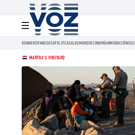
Voz.us
Menú
DONAR
HISPANOS
USA
POLITICA
SALUD
MUNDO
ECONOMÍA
INMIGRACIÓN
SOC
MARTHA'S VINEYARD