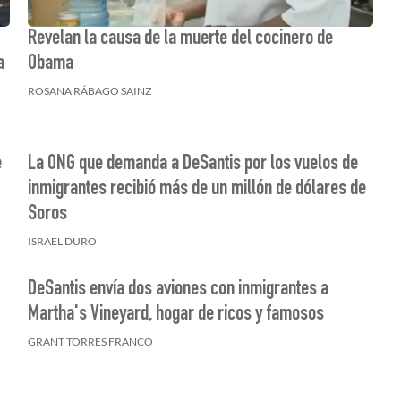
Revelan la causa de la muerte del cocinero de
a
Obama
ROSANA RÁBAGO SAINZ
e
La ONG que demanda a DeSantis por los vuelos de
inmigrantes recibió más de un millón de dólares de
Soros
ISRAEL DURO
DeSantis envía dos aviones con inmigrantes a
Martha's Vineyard, hogar de ricos y famosos
GRANT TORRES FRANCO