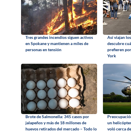
Tres grandes incendios siguen activos
Así viajan l
en Spokane y mantienen a miles de
descubre cuál
personas en tensión
prefieren po
York
Brote de Salmonella: 345 casos por
Preocupación
jalapeños y más de 18 millones de
un helicópte
huevos retirados del mercado – Todo lo
voló cerca de