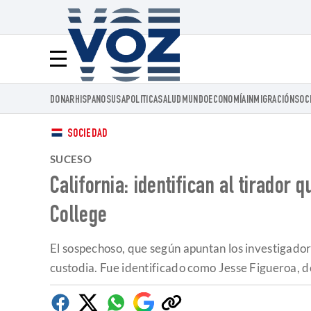
Voz.us
Menú
DONAR
HISPANOS
USA
POLITICA
SALUD
MUNDO
ECONOMÍA
INMIGRACIÓN
SOC
SOCIEDAD
SUCESO
California: identifican al tirado
College
El sospechoso, que según apuntan los investigador
custodia. Fue identificado como Jesse Figueroa, d
Facebook
Twitter
Whatsapp
Google
Copiar