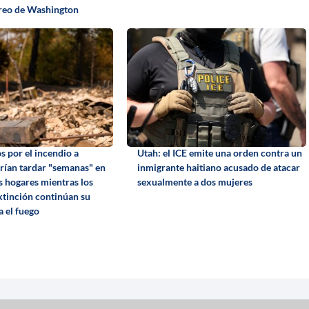
éreo de Washington
s por el incendio a
Utah: el ICE emite una orden contra un
ían tardar "semanas" en
inmigrante haitiano acusado de atacar
s hogares mientras los
sexualmente a dos mujeres
xtinción continúan su
a el fuego