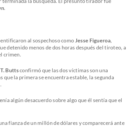
or terminada la búsqueda. El presunto tirador fue
wn
.
identificaron al sospechoso como
Jesse Figueroa
,
Fue detenido menos de dos horas después del tiroteo, a
el crimen.
T. Butts
confirmó que las dos víctimas son una
as que la primera se encuentra estable, la segunda
.
tenía algún desacuerdo sobre algo que él sentía que el
 una fianza de un millón de dólares y comparecerá ante