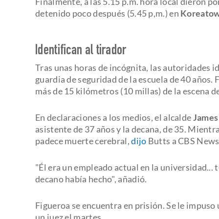
Finalmente, a las 5.15 p.m. hora local dieron p
detenido poco después (5.45 p,m.) en
Koreato
Identifican al tirador
Tras unas horas de incógnita, las autoridades 
guardia de seguridad de la escuela de 40 años. 
más de 15 kilómetros (10 millas) de la escena d
En declaraciones a los medios, el alcalde
James 
asistente de 37 años y la decana, de 35. Mientr
padece muerte cerebral,
dijo
Butts a CBS News
"Él era un empleado actual en la universidad... 
decano había hecho", añadió.
Figueroa se encuentra en prisión. Se le impuso
un juez el martes.