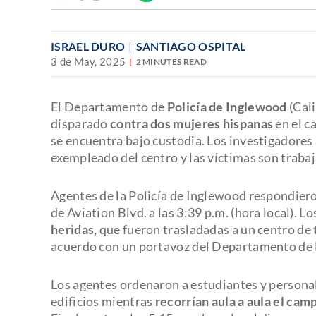
Discover
enlace
ISRAEL DURO
SANTIAGO OSPITAL
3 de May, 2025
2 MINUTES READ
El Departamento de
Policía de Inglewood
(Cal
disparado
contra dos mujeres hispanas
en el c
se encuentra bajo custodia. Los investigadore
exempleado del centro y las víctimas son trabaj
Agentes de la Policía de Inglewood respondier
de Aviation Blvd. a las 3:39 p.m. (hora local). L
heridas,
que fueron trasladadas a un centro de
acuerdo con un portavoz del Departamento de
Los agentes ordenaron a estudiantes y persona
edificios mientras
recorrían aula a aula el cam