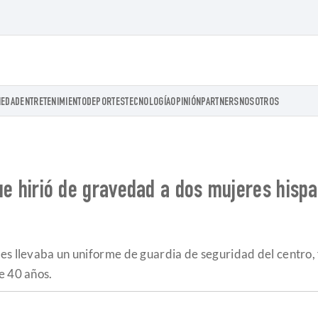
IEDAD
ENTRETENIMIENTO
DEPORTES
TECNOLOGÍA
OPINIÓN
PARTNERS
NOSOTROS
r que hirió de gravedad a dos mujeres his
es llevaba un uniforme de guardia de seguridad del centro, f
e 40 años.