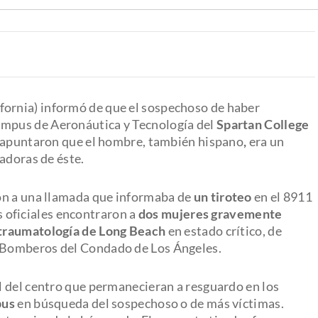
ifornia) informó de que el sospechoso de haber
ampus de Aeronáutica y Tecnología del
Spartan College
s apuntaron que el hombre, también hispano
,
era un
adoras de éste.
on a una llamada que informaba de
un tiroteo
en el 8911
os oficiales encontraron a
dos mujeres gravemente
traumatología de Long Beach
en estado crítico, de
 Bomberos del Condado de Los Ángeles.
l del centro que permanecieran a resguardo en los
pus
en búsqueda del sospechoso o de más víctimas.