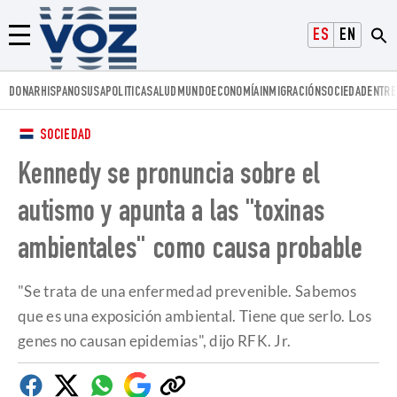
Voz.us
ESPAÑOL
ENGLISH
Menú
DONAR
HISPANOS
USA
POLITICA
SALUD
MUNDO
ECONOMÍA
INMIGRACIÓN
SOCIEDAD
ENTRE
SOCIEDAD
Kennedy se pronuncia sobre el
autismo y apunta a las "toxinas
ambientales" como causa probable
"Se trata de una enfermedad prevenible. Sabemos
que es una exposición ambiental. Tiene que serlo. Los
genes no causan epidemias", dijo RFK. Jr.
Facebook
Twitter
Whatsapp
Google
Copiar