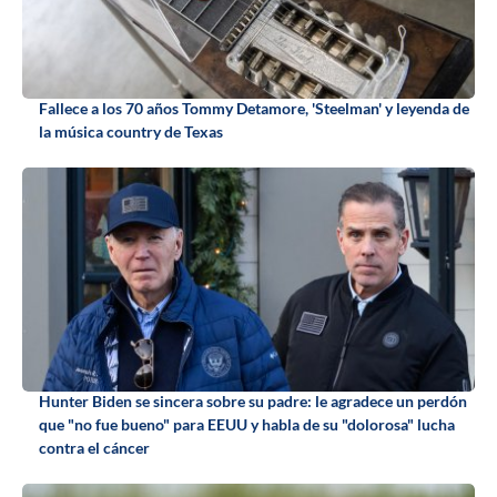
Fallece a los 70 años Tommy Detamore, 'Steelman' y leyenda de
la música country de Texas
Hunter Biden se sincera sobre su padre: le agradece un perdón
que "no fue bueno" para EEUU y habla de su "dolorosa" lucha
contra el cáncer