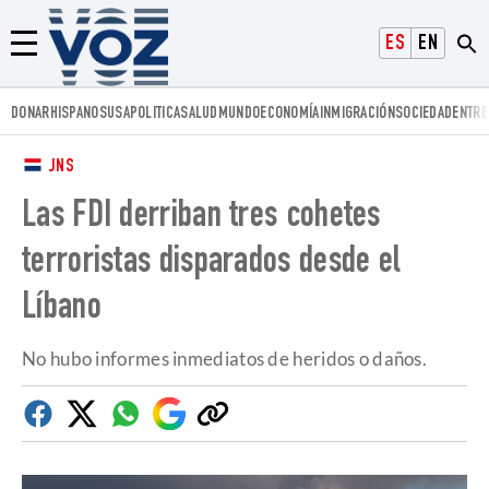
Voz.us
ESPAÑOL
ENGLISH
Menú
DONAR
HISPANOS
USA
POLITICA
SALUD
MUNDO
ECONOMÍA
INMIGRACIÓN
SOCIEDAD
ENTRE
JNS
Las FDI derriban tres cohetes
terroristas disparados desde el
Líbano
No hubo informes inmediatos de heridos o daños.
Facebook
Twitter
Whatsapp
Google
Copiar
Discover
enlace