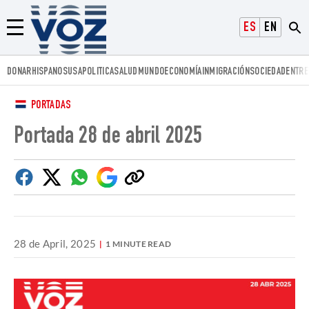
Voz.us
ESPAÑOL
ENGLISH
Menú
DONAR
HISPANOS
USA
POLITICA
SALUD
MUNDO
ECONOMÍA
INMIGRACIÓN
SOCIEDAD
ENTRE
PORTADAS
Portada 28 de abril 2025
Facebook
Twitter
Whatsapp
Google
Copiar
Discover
enlace
28 de April, 2025
1 MINUTE READ